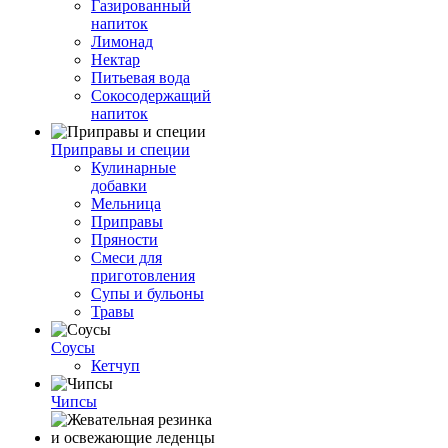
Газированный
напиток
Лимонад
Нектар
Питьевая вода
Сокосодержащий
напиток
Приправы и специи
Кулинарные
добавки
Мельница
Приправы
Пряности
Смеси для
приготовления
Супы и бульоны
Травы
Соусы
Кетчуп
Чипсы