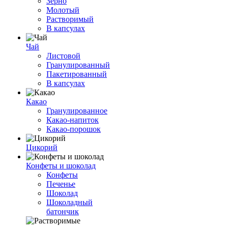
Зерно
Молотый
Растворимый
В капсулах
Чай
Листовой
Гранулированный
Пакетированный
В капсулах
Какао
Гранулированное
Какао-напиток
Какао-порошок
Цикорий
Конфеты и шоколад
Конфеты
Печенье
Шоколад
Шоколадный
батончик