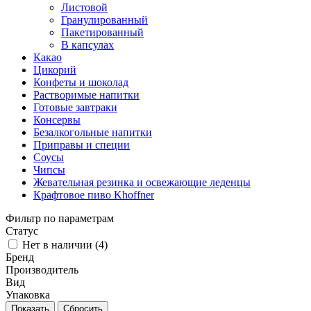
Листовой
Гранулированный
Пакетированный
В капсулах
Какао
Цикорий
Конфеты и шоколад
Растворимые напитки
Готовые завтраки
Консервы
Безалкогольные напитки
Приправы и специи
Соусы
Чипсы
Жевательная резинка и освежающие леденцы
Крафтовое пиво Khoffner
Фильтр по параметрам
Статус
Нет в наличии (
4
)
Бренд
Производитель
Вид
Упаковка
Сбросить