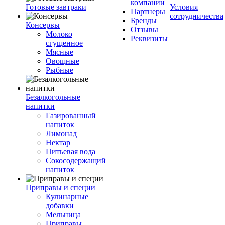
компании
Готовые завтраки
Условия
Партнеры
сотрудничества
Бренды
Консервы
Отзывы
Молоко
Реквизиты
сгущенное
Мясные
Овощные
Рыбные
Безалкогольные
напитки
Газированный
напиток
Лимонад
Нектар
Питьевая вода
Сокосодержащий
напиток
Приправы и специи
Кулинарные
добавки
Мельница
Приправы