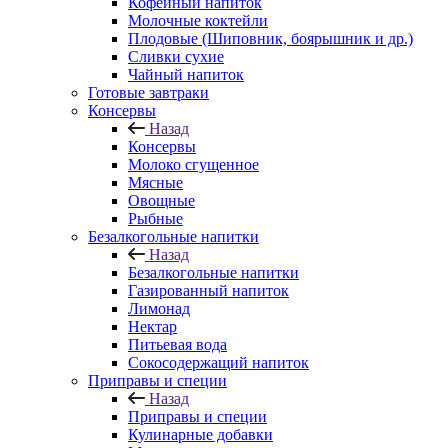
Кофейный напиток
Молочные коктейли
Плодовые (Шиповник, боярышник и др.)
Сливки сухие
Чайный напиток
Готовые завтраки
Консервы
Назад
Консервы
Молоко сгущенное
Мясные
Овощные
Рыбные
Безалкогольные напитки
Назад
Безалкогольные напитки
Газированный напиток
Лимонад
Нектар
Питьевая вода
Сокосодержащий напиток
Приправы и специи
Назад
Приправы и специи
Кулинарные добавки