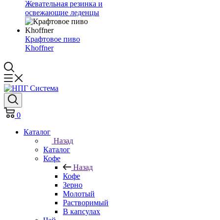
Жевательная резинка и
освежающие леденцы
Крафтовое пиво
Khoffner
0
Каталог
Назад
Каталог
Кофе
Назад
Кофе
Зерно
Молотый
Растворимый
В капсулах