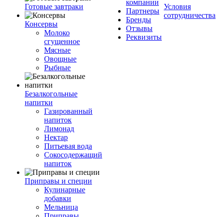
компании
Готовые завтраки
Условия
Партнеры
сотрудничества
Бренды
Консервы
Отзывы
Молоко
Реквизиты
сгущенное
Мясные
Овощные
Рыбные
Безалкогольные
напитки
Газированный
напиток
Лимонад
Нектар
Питьевая вода
Сокосодержащий
напиток
Приправы и специи
Кулинарные
добавки
Мельница
Приправы