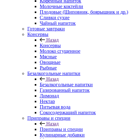
Кофейный напиток
Молочные коктейли
Плодовые (Шиповник, боярышник и др.)
Сливки сухие
Чайный напиток
Готовые завтраки
Консервы
Назад
Консервы
Молоко сгущенное
Мясные
Овощные
Рыбные
Безалкогольные напитки
Назад
Безалкогольные напитки
Газированный напиток
Лимонад
Нектар
Питьевая вода
Сокосодержащий напиток
Приправы и специи
Назад
Приправы и специи
Кулинарные добавки