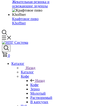
Жевательная резинка и
освежающие леденцы
Крафтовое пиво
Khoffner
0
Каталог
Назад
Каталог
Кофе
Назад
Кофе
Зерно
Молотый
Растворимый
В капсулах