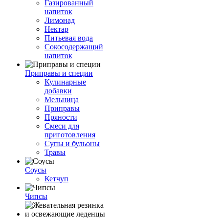
Газированный
напиток
Лимонад
Нектар
Питьевая вода
Сокосодержащий
напиток
Приправы и специи
Кулинарные
добавки
Мельница
Приправы
Пряности
Смеси для
приготовления
Супы и бульоны
Травы
Соусы
Кетчуп
Чипсы