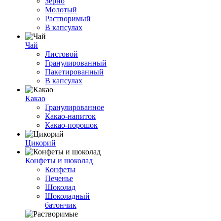
Зерно
Молотый
Растворимый
В капсулах
Чай
Листовой
Гранулированный
Пакетированный
В капсулах
Какао
Гранулированное
Какао-напиток
Какао-порошок
Цикорий
Конфеты и шоколад
Конфеты
Печенье
Шоколад
Шоколадный
батончик