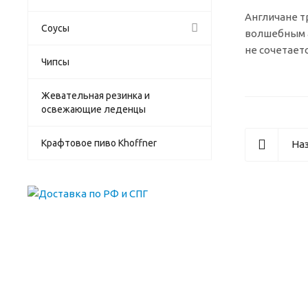
Англичане т
Соусы
волшебным а
не сочетаетс
Чипсы
Жевательная резинка и
освежающие леденцы
Крафтовое пиво Khoffner
Наз