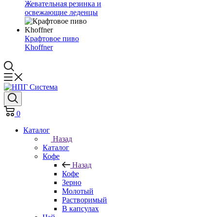
Жевательная резинка и
освежающие леденцы
Крафтовое пиво
Khoffner
0
Каталог
Назад
Каталог
Кофе
Назад
Кофе
Зерно
Молотый
Растворимый
В капсулах