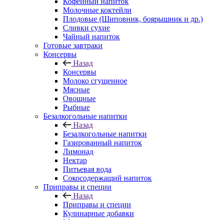
Кофейный напиток
Молочные коктейли
Плодовые (Шиповник, боярышник и др.)
Сливки сухие
Чайный напиток
Готовые завтраки
Консервы
Назад
Консервы
Молоко сгущенное
Мясные
Овощные
Рыбные
Безалкогольные напитки
Назад
Безалкогольные напитки
Газированный напиток
Лимонад
Нектар
Питьевая вода
Сокосодержащий напиток
Приправы и специи
Назад
Приправы и специи
Кулинарные добавки