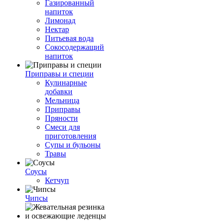
Газированный
напиток
Лимонад
Нектар
Питьевая вода
Сокосодержащий
напиток
Приправы и специи
Кулинарные
добавки
Мельница
Приправы
Пряности
Смеси для
приготовления
Супы и бульоны
Травы
Соусы
Кетчуп
Чипсы