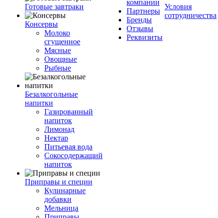
компании
Готовые завтраки
Условия
Партнеры
сотрудничества
Бренды
Консервы
Отзывы
Молоко
Реквизиты
сгущенное
Мясные
Овощные
Рыбные
Безалкогольные
напитки
Газированный
напиток
Лимонад
Нектар
Питьевая вода
Сокосодержащий
напиток
Приправы и специи
Кулинарные
добавки
Мельница
Приправы