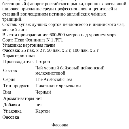
бесспорный фаворит российского рынка, прочно завоевавший
широкое признание среди профессионалов и ценителей и
ставший воплощением истинно английских чайных
традиций.
Состав: купаж лучших сортов цейлонского и индийского чая,
мелкий лист
Высота произрастания: 600-800 метров над уровнем моря
Сорт: Пеко Фэннингз N 1 /PF1
Упаковка: картонная пачка
Фасовка: 25 пак. х 2 г, 50 пак. х 2 г, 100 пак. х 2 г
Характеристики
Производитель
Пэтрон
Чай черный байховый цейлонский
Состав
мелколистовой
Серия
The Aristocratic Tea
Тип продукта
Пакетики с ярлычками
Вид
Черный
Ароматизаторы
нет
Добавки
нет
Упаковка
Картон
Фасовка
Фасовка