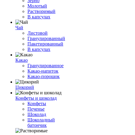
Зерно
Молотый
Растворимый
В капсулах
Чай
Листовой
Гранулированный
Пакетированный
В капсулах
Какао
Гранулированное
Какао-напиток
Какао-порошок
Цикорий
Конфеты и шоколад
Конфеты
Печенье
Шоколад
Шоколадный
батончик