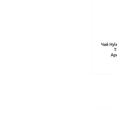
Чай Hyle
T
Ар