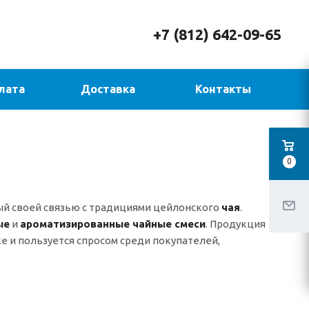
+7 (812) 642-09-65
лата
Доставка
Контакты
0
й своей связью с традициями цейлонского
чая
.
ые
и
ароматизированные чайные смеси
. Продукция
 и пользуется спросом среди покупателей,