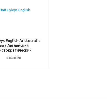
ys English Aristocratic
ea / Английский
истократический
В наличии