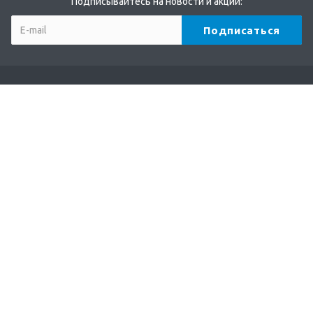
Подписывайтесь на новости и акции:
Компания
О компании
Партнеры
Бренды
Отзывы
Реквизиты
Каталог
Кофе
Чай
Какао