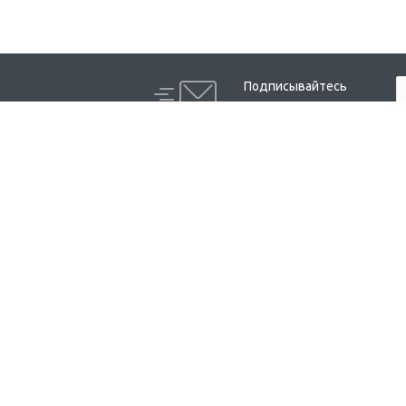
Подписывайтесь
на новости и акции:
Компания
Каталог
О компании
Кофе
Партнеры
Какао
Бренды
Конфеты и шоколад
Отзывы
Готовые завтраки
Реквизиты
Безалкогольные напитки
Соусы
Жевательная резинка и
освежающие леденцы