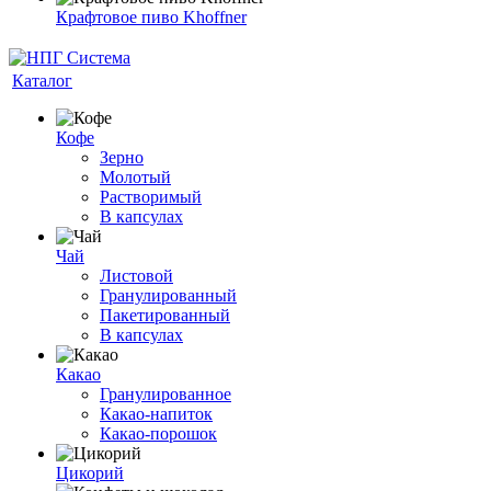
Крафтовое пиво Khoffner
Каталог
Кофе
Зерно
Молотый
Растворимый
В капсулах
Чай
Листовой
Гранулированный
Пакетированный
В капсулах
Какао
Гранулированное
Какао-напиток
Какао-порошок
Цикорий