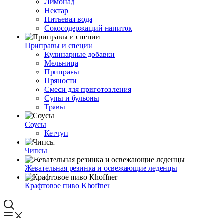
Лимонад
Нектар
Питьевая вода
Сокосодержащий напиток
Приправы и специи
Кулинарные добавки
Мельница
Приправы
Пряности
Смеси для приготовления
Супы и бульоны
Травы
Соусы
Кетчуп
Чипсы
Жевательная резинка и освежающие леденцы
Крафтовое пиво Khoffner