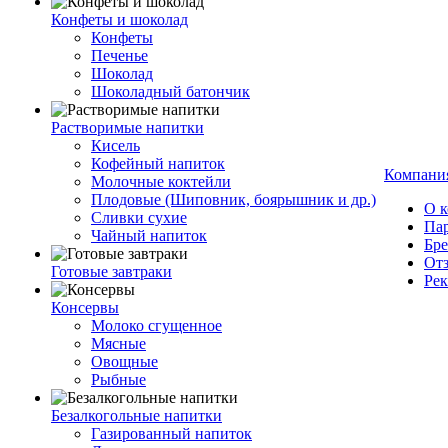
Конфеты и шоколад
Конфеты
Печенье
Шоколад
Шоколадный батончик
Растворимые напитки
Кисель
Кофейный напиток
Компани
Молочные коктейли
Плодовые (Шиповник, боярышник и др.)
О 
Сливки сухие
Па
Чайный напиток
Бр
От
Готовые завтраки
Ре
Консервы
Молоко сгущенное
Мясные
Овощные
Рыбные
Безалкогольные напитки
Газированный напиток