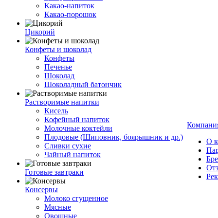
Какао-напиток
Какао-порошок
Цикорий
Конфеты и шоколад
Конфеты
Печенье
Шоколад
Шоколадный батончик
Растворимые напитки
Кисель
Кофейный напиток
Компани
Молочные коктейли
Плодовые (Шиповник, боярышник и др.)
О 
Сливки сухие
Па
Чайный напиток
Бр
От
Готовые завтраки
Ре
Консервы
Молоко сгущенное
Мясные
Овощные