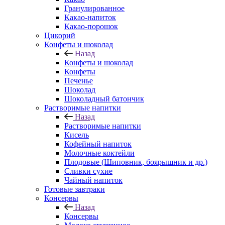
Гранулированное
Какао-напиток
Какао-порошок
Цикорий
Конфеты и шоколад
Назад
Конфеты и шоколад
Конфеты
Печенье
Шоколад
Шоколадный батончик
Растворимые напитки
Назад
Растворимые напитки
Кисель
Кофейный напиток
Молочные коктейли
Плодовые (Шиповник, боярышник и др.)
Сливки сухие
Чайный напиток
Готовые завтраки
Консервы
Назад
Консервы