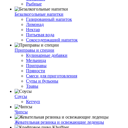
Рыбные
Безалкогольные напитки
Газированный напиток
Лимонад
Нектар
Питьевая вода
Сокосодержащий напиток
Приправы и специи
Кулинарные добавки
Мельница
Приправы
Пряности
Смеси для приготовления
Супы и бульоны
Травы
Соусы
Кетчуп
Чипсы
Жевательная резинка и освежающие леденцы