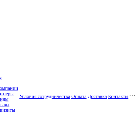
я
компании
ртнеры
Условия сотрудничества
Оплата
Доставка
Контакты
енды
зывы
квизиты