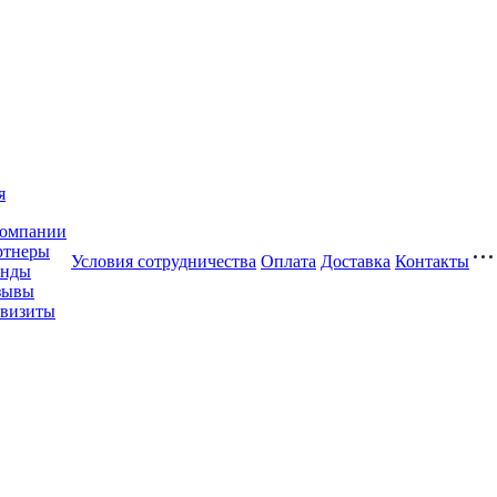
я
компании
ртнеры
Условия сотрудничества
Оплата
Доставка
Контакты
енды
зывы
квизиты