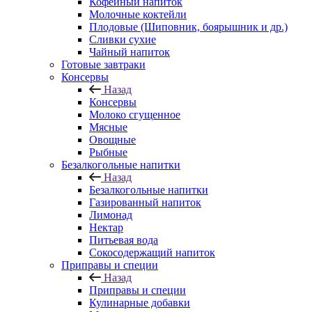
Кофейный напиток
Молочные коктейли
Плодовые (Шиповник, боярышник и др.)
Сливки сухие
Чайный напиток
Готовые завтраки
Консервы
Назад
Консервы
Молоко сгущенное
Мясные
Овощные
Рыбные
Безалкогольные напитки
Назад
Безалкогольные напитки
Газированный напиток
Лимонад
Нектар
Питьевая вода
Сокосодержащий напиток
Приправы и специи
Назад
Приправы и специи
Кулинарные добавки