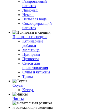
Газированный
напиток
Лимонад
Нектар
Питьевая вода
Сокосодержащий
напиток
Приправы и специи
Кулинарные
добавки
Мельница
Приправы
Пряности
Смеси для
приготовления
Супы и бульоны
Травы
Соусы
Кетчуп
Чипсы