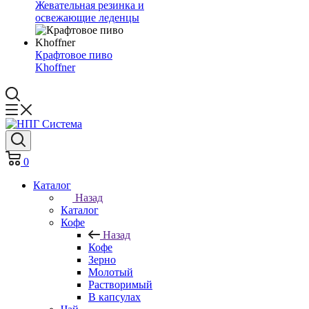
Жевательная резинка и
освежающие леденцы
Крафтовое пиво
Khoffner
0
Каталог
Назад
Каталог
Кофе
Назад
Кофе
Зерно
Молотый
Растворимый
В капсулах