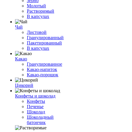
Зерно
Молотый
Растворимый
В капсулах
Чай
Листовой
Гранулированный
Пакетированный
В капсулах
Какао
Гранулированное
Какао-напиток
Какао-порошок
Цикорий
Конфеты и шоколад
Конфеты
Печенье
Шоколад
Шоколадный
батончик