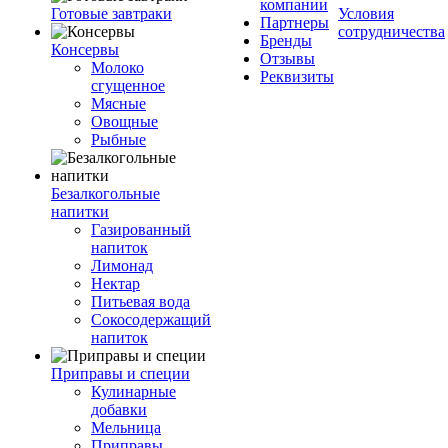
компании
Готовые завтраки
Условия
Партнеры
сотрудничества
Бренды
Консервы
Отзывы
Молоко
Реквизиты
сгущенное
Мясные
Овощные
Рыбные
Безалкогольные
напитки
Газированный
напиток
Лимонад
Нектар
Питьевая вода
Сокосодержащий
напиток
Приправы и специи
Кулинарные
добавки
Мельница
Приправы