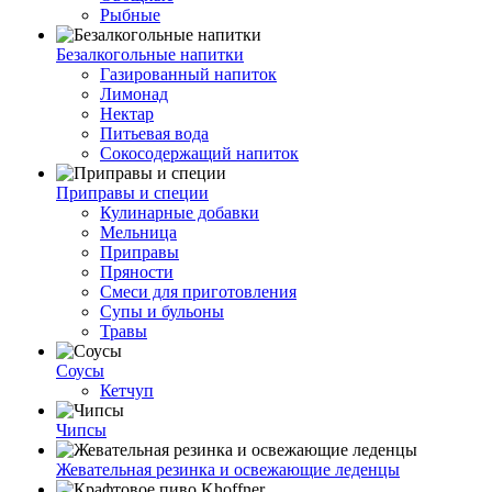
Рыбные
Безалкогольные напитки
Газированный напиток
Лимонад
Нектар
Питьевая вода
Сокосодержащий напиток
Приправы и специи
Кулинарные добавки
Мельница
Приправы
Пряности
Смеси для приготовления
Супы и бульоны
Травы
Соусы
Кетчуп
Чипсы
Жевательная резинка и освежающие леденцы