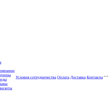
я
компании
ртнеры
Условия сотрудничества
Оплата
Доставка
Контакты
енды
зывы
квизиты