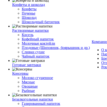
Конфеты и шоколад
Конфеты
Печенье
Шоколад
Шоколадный батончик
Растворимые напитки
Кисель
Кофейный напиток
Компани
Молочные коктейли
Плодовые (Шиповник, боярышник и др.)
О 
Сливки сухие
Па
Чайный напиток
Бр
От
Готовые завтраки
Ре
Консервы
Молоко сгущенное
Мясные
Овощные
Рыбные
Безалкогольные напитки
Газированный напиток