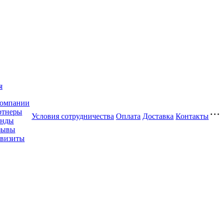
я
компании
ртнеры
Условия сотрудничества
Оплата
Доставка
Контакты
енды
зывы
квизиты