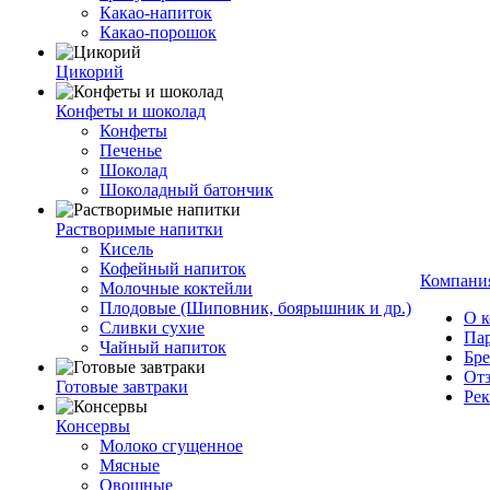
Какао-напиток
Какао-порошок
Цикорий
Конфеты и шоколад
Конфеты
Печенье
Шоколад
Шоколадный батончик
Растворимые напитки
Кисель
Кофейный напиток
Компани
Молочные коктейли
Плодовые (Шиповник, боярышник и др.)
О 
Сливки сухие
Па
Чайный напиток
Бр
От
Готовые завтраки
Ре
Консервы
Молоко сгущенное
Мясные
Овощные