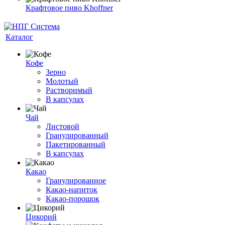
Крафтовое пиво Khoffner
Каталог
Кофе
Зерно
Молотый
Растворимый
В капсулах
Чай
Листовой
Гранулированный
Пакетированный
В капсулах
Какао
Гранулированное
Какао-напиток
Какао-порошок
Цикорий