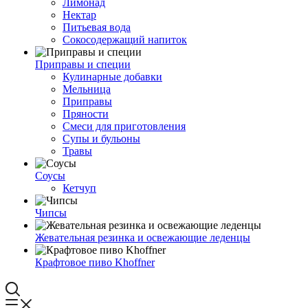
Лимонад
Нектар
Питьевая вода
Сокосодержащий напиток
Приправы и специи
Кулинарные добавки
Мельница
Приправы
Пряности
Смеси для приготовления
Супы и бульоны
Травы
Соусы
Кетчуп
Чипсы
Жевательная резинка и освежающие леденцы
Крафтовое пиво Khoffner