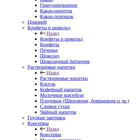
Гранулированное
Какао-напиток
Какао-порошок
Цикорий
Конфеты и шоколад
Назад
Конфеты и шоколад
Конфеты
Печенье
Шоколад
Шоколадный батончик
Растворимые напитки
Назад
Растворимые напитки
Кисель
Кофейный напиток
Молочные коктейли
Плодовые (Шиповник, боярышник и др.)
Сливки сухие
Чайный напиток
Готовые завтраки
Консервы
Назад
Консервы