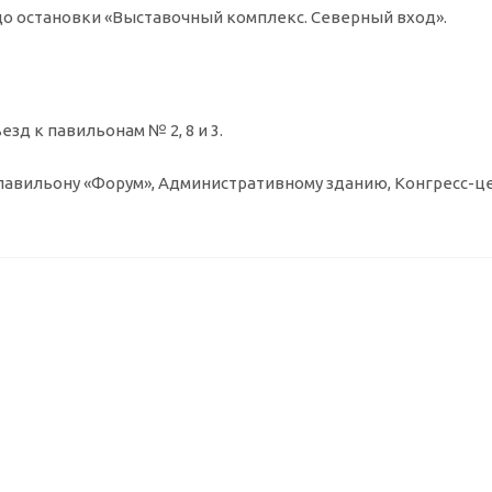
2 до остановки «Выставочный комплекс. Северный вход».
зд к павильонам № 2, 8 и 3.
к павильону «Форум», Административному зданию, Конгресс-ц