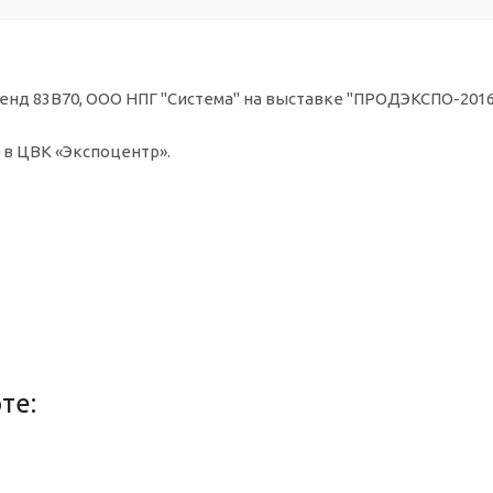
тенд 83B70,
ООО НПГ "Система"
на выставке "
ПРОДЭКСПО-2016"
0 в
ЦВК «Экспоцентр».
те: