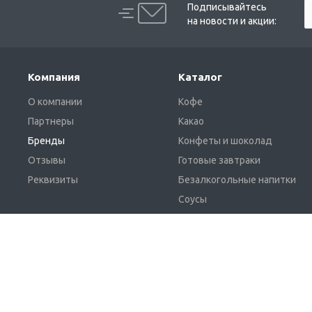
Подписывайтесь
на новости и акции:
Компания
Каталог
О компании
Кофе
Партнеры
Какао
Бренды
Конфеты и шоколад
Отзывы
Готовые завтраки
Реквизиты
Безалкогольные напитки
Соусы
Жевательная резинка и
освежающие леденцы
© 2026 Поставщик продуктов питания "
НПГ Система
"