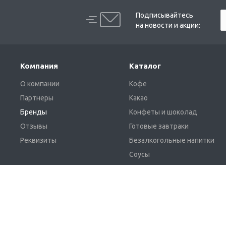
Подписывайтесь
на новости и акции:
Компания
Каталог
О компании
Кофе
Партнеры
Какао
Бренды
Конфеты и шоколад
Отзывы
Готовые завтраки
Реквизиты
Безалкогольные напитки
Соусы
Жевательная резинка и
освежающие леденцы
© 2026 Поставщик продуктов питания "
НПГ Система
"