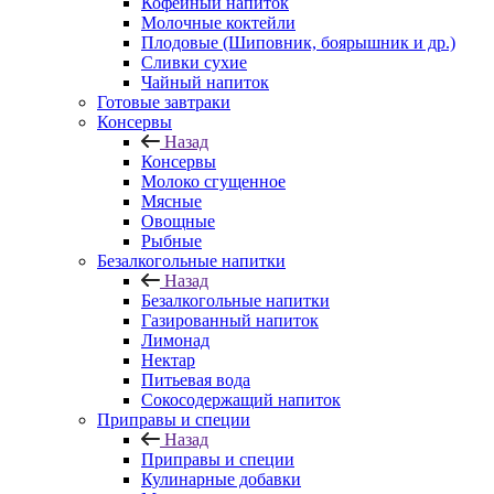
Кофейный напиток
Молочные коктейли
Плодовые (Шиповник, боярышник и др.)
Сливки сухие
Чайный напиток
Готовые завтраки
Консервы
Назад
Консервы
Молоко сгущенное
Мясные
Овощные
Рыбные
Безалкогольные напитки
Назад
Безалкогольные напитки
Газированный напиток
Лимонад
Нектар
Питьевая вода
Сокосодержащий напиток
Приправы и специи
Назад
Приправы и специи
Кулинарные добавки