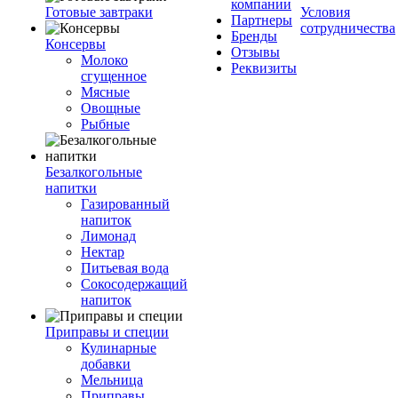
компании
Готовые завтраки
Условия
Партнеры
сотрудничества
Бренды
Консервы
Отзывы
Молоко
Реквизиты
сгущенное
Мясные
Овощные
Рыбные
Безалкогольные
напитки
Газированный
напиток
Лимонад
Нектар
Питьевая вода
Сокосодержащий
напиток
Приправы и специи
Кулинарные
добавки
Мельница
Приправы