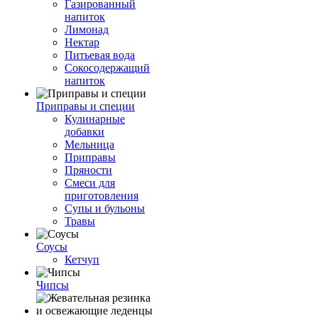
Газированный
напиток
Лимонад
Нектар
Питьевая вода
Сокосодержащий
напиток
Приправы и специи
Кулинарные
добавки
Мельница
Приправы
Пряности
Смеси для
приготовления
Супы и бульоны
Травы
Соусы
Кетчуп
Чипсы