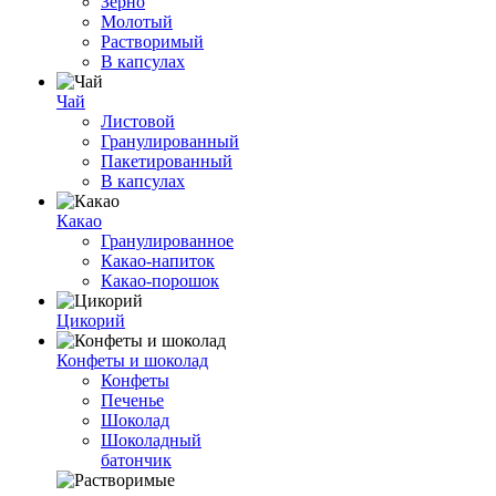
Зерно
Молотый
Растворимый
В капсулах
Чай
Листовой
Гранулированный
Пакетированный
В капсулах
Какао
Гранулированное
Какао-напиток
Какао-порошок
Цикорий
Конфеты и шоколад
Конфеты
Печенье
Шоколад
Шоколадный
батончик