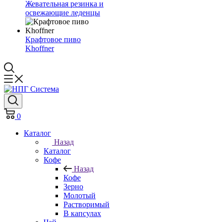
Жевательная резинка и
освежающие леденцы
Крафтовое пиво
Khoffner
0
Каталог
Назад
Каталог
Кофе
Назад
Кофе
Зерно
Молотый
Растворимый
В капсулах