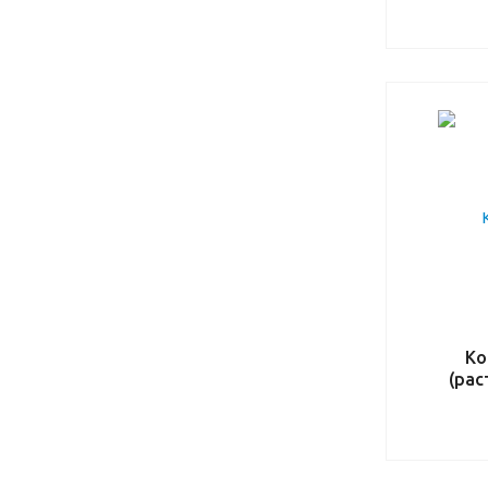
Ко
(рас