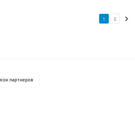
1
2
исок партнеров