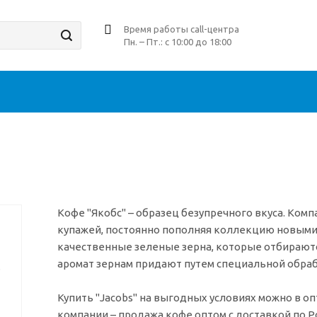
Время работы call-центра
Пн. – Пт.: с 10:00 до 18:00
Кофе "Якобс" – образец безупречного вкуса. Ко
купажей, постоянно пополняя коллекцию новыми 
качественные зеленые зерна, которые отбираютс
аромат зернам придают путем специальной обраб
Купить "Jacobs" на выгодных условиях можно в о
компании – продажа кофе оптом с доставкой по Р