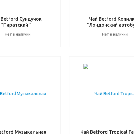
 Betford Сундучок
Чай Betford Копил
"Пиратский "
"Лондонский автоб
Нет в наличии
Нет в наличии
etford Музыкальная
Чай Betford Tropical F