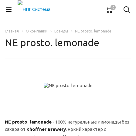
0
Главная
О компании
Бренды
NE prosto. lemonade
NE prosto. lemonade
NE prosto. lemonade
- 100% натуральные лимонады без
сахара от
Khoffner Brewery
. Яркий характер с