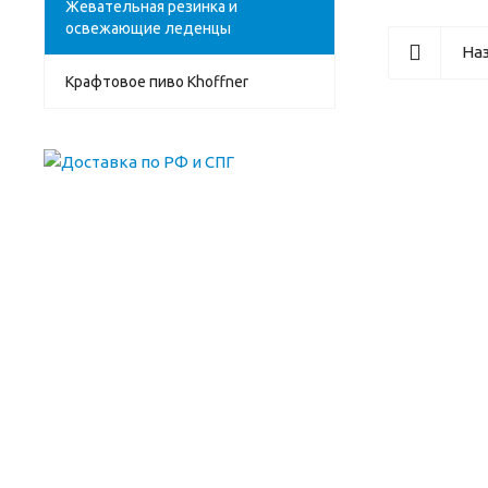
Жевательная резинка и
освежающие леденцы
Наз
Крафтовое пиво Khoffner