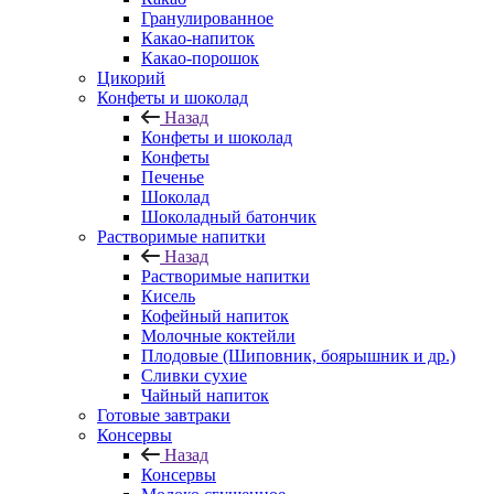
Гранулированное
Какао-напиток
Какао-порошок
Цикорий
Конфеты и шоколад
Назад
Конфеты и шоколад
Конфеты
Печенье
Шоколад
Шоколадный батончик
Растворимые напитки
Назад
Растворимые напитки
Кисель
Кофейный напиток
Молочные коктейли
Плодовые (Шиповник, боярышник и др.)
Сливки сухие
Чайный напиток
Готовые завтраки
Консервы
Назад
Консервы