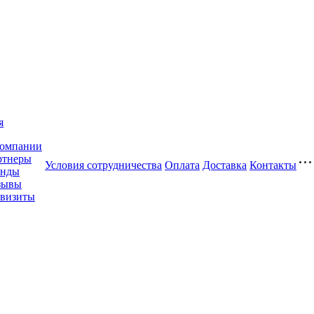
я
компании
ртнеры
Условия сотрудничества
Оплата
Доставка
Контакты
енды
зывы
квизиты