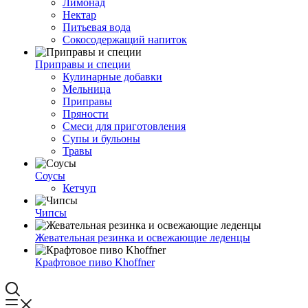
Лимонад
Нектар
Питьевая вода
Сокосодержащий напиток
Приправы и специи
Кулинарные добавки
Мельница
Приправы
Пряности
Смеси для приготовления
Супы и бульоны
Травы
Соусы
Кетчуп
Чипсы
Жевательная резинка и освежающие леденцы
Крафтовое пиво Khoffner