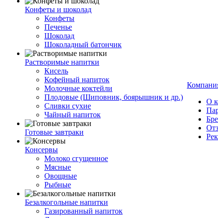
Конфеты и шоколад
Конфеты
Печенье
Шоколад
Шоколадный батончик
Растворимые напитки
Кисель
Кофейный напиток
Компани
Молочные коктейли
Плодовые (Шиповник, боярышник и др.)
О 
Сливки сухие
Па
Чайный напиток
Бр
От
Готовые завтраки
Ре
Консервы
Молоко сгущенное
Мясные
Овощные
Рыбные
Безалкогольные напитки
Газированный напиток