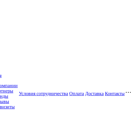
я
компании
ртнеры
Условия сотрудничества
Оплата
Доставка
Контакты
енды
зывы
квизиты