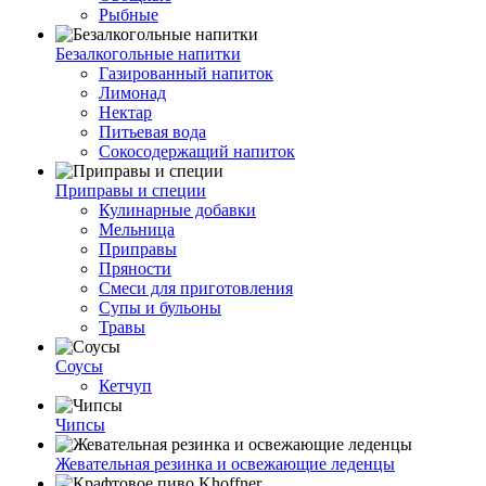
Рыбные
Безалкогольные напитки
Газированный напиток
Лимонад
Нектар
Питьевая вода
Сокосодержащий напиток
Приправы и специи
Кулинарные добавки
Мельница
Приправы
Пряности
Смеси для приготовления
Супы и бульоны
Травы
Соусы
Кетчуп
Чипсы
Жевательная резинка и освежающие леденцы