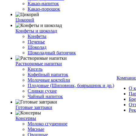
Какао-напиток
Какао-порошок
Цикорий
Конфеты и шоколад
Конфеты
Печенье
Шоколад
Шоколадный батончик
Растворимые напитки
Кисель
Кофейный напиток
Компани
Молочные коктейли
Плодовые (Шиповник, боярышник и др.)
О 
Сливки сухие
Па
Чайный напиток
Бр
От
Готовые завтраки
Ре
Консервы
Молоко сгущенное
Мясные
Овощные