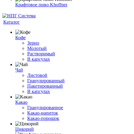
Крафтовое пиво Khoffner
Каталог
Кофе
Зерно
Молотый
Растворимый
В капсулах
Чай
Листовой
Гранулированный
Пакетированный
В капсулах
Какао
Гранулированное
Какао-напиток
Какао-порошок
Цикорий