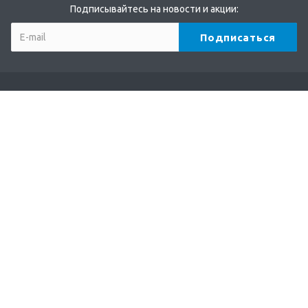
Подписывайтесь на новости и акции:
Компания
О компании
Партнеры
Бренды
Отзывы
Реквизиты
Каталог
Кофе
Чай
Какао