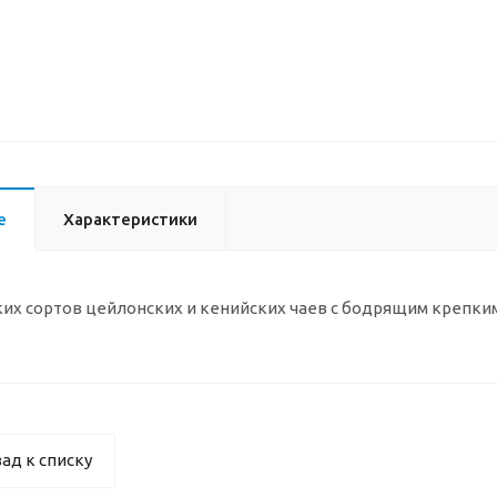
е
Характеристики
их сортов цейлонских и кенийских чаев с бодрящим крепким 
ад к списку