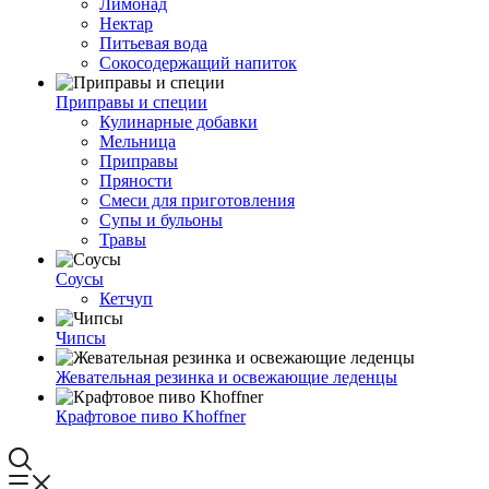
Лимонад
Нектар
Питьевая вода
Сокосодержащий напиток
Приправы и специи
Кулинарные добавки
Мельница
Приправы
Пряности
Смеси для приготовления
Супы и бульоны
Травы
Соусы
Кетчуп
Чипсы
Жевательная резинка и освежающие леденцы
Крафтовое пиво Khoffner