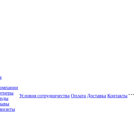
я
компании
ртнеры
Условия сотрудничества
Оплата
Доставка
Контакты
енды
зывы
квизиты