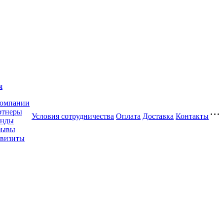
я
компании
ртнеры
Условия сотрудничества
Оплата
Доставка
Контакты
енды
зывы
квизиты