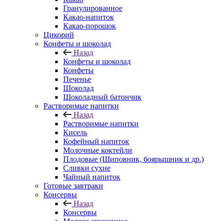
Гранулированное
Какао-напиток
Какао-порошок
Цикорий
Конфеты и шоколад
Назад
Конфеты и шоколад
Конфеты
Печенье
Шоколад
Шоколадный батончик
Растворимые напитки
Назад
Растворимые напитки
Кисель
Кофейный напиток
Молочные коктейли
Плодовые (Шиповник, боярышник и др.)
Сливки сухие
Чайный напиток
Готовые завтраки
Консервы
Назад
Консервы