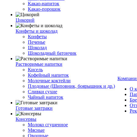
Какао-напиток
Какао-порошок
Цикорий
Конфеты и шоколад
Конфеты
Печенье
Шоколад
Шоколадный батончик
Растворимые напитки
Кисель
Кофейный напиток
Компани
Молочные коктейли
Плодовые (Шиповник, боярышник и др.)
О 
Сливки сухие
Па
Чайный напиток
Бр
От
Готовые завтраки
Ре
Консервы
Молоко сгущенное
Мясные
Овощные