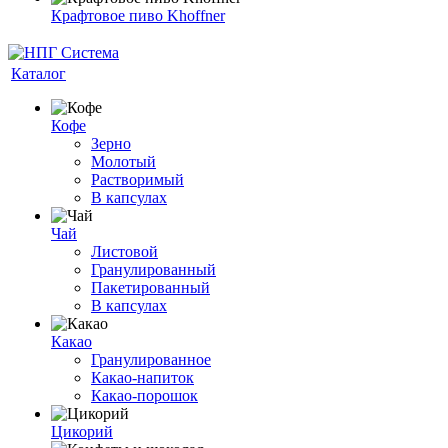
Крафтовое пиво Khoffner
Каталог
Кофе
Зерно
Молотый
Растворимый
В капсулах
Чай
Листовой
Гранулированный
Пакетированный
В капсулах
Какао
Гранулированное
Какао-напиток
Какао-порошок
Цикорий