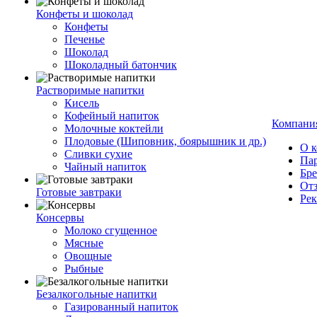
Конфеты и шоколад
Конфеты
Печенье
Шоколад
Шоколадный батончик
Растворимые напитки
Кисель
Кофейный напиток
Компани
Молочные коктейли
Плодовые (Шиповник, боярышник и др.)
О 
Сливки сухие
Па
Чайный напиток
Бр
От
Готовые завтраки
Ре
Консервы
Молоко сгущенное
Мясные
Овощные
Рыбные
Безалкогольные напитки
Газированный напиток