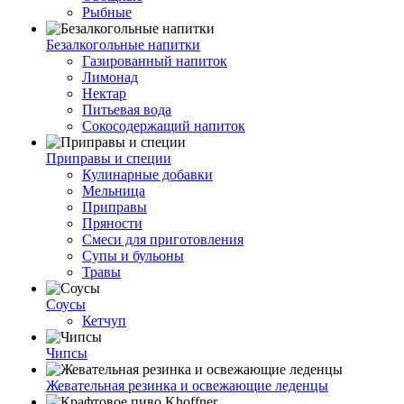
Рыбные
Безалкогольные напитки
Газированный напиток
Лимонад
Нектар
Питьевая вода
Сокосодержащий напиток
Приправы и специи
Кулинарные добавки
Мельница
Приправы
Пряности
Смеси для приготовления
Супы и бульоны
Травы
Соусы
Кетчуп
Чипсы
Жевательная резинка и освежающие леденцы