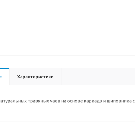
е
Характеристики
атуральных травяных чаев на основе каркадэ и шиповника с