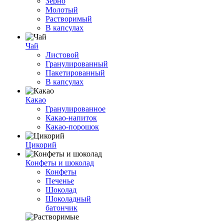
Зерно
Молотый
Растворимый
В капсулах
Чай
Листовой
Гранулированный
Пакетированный
В капсулах
Какао
Гранулированное
Какао-напиток
Какао-порошок
Цикорий
Конфеты и шоколад
Конфеты
Печенье
Шоколад
Шоколадный
батончик