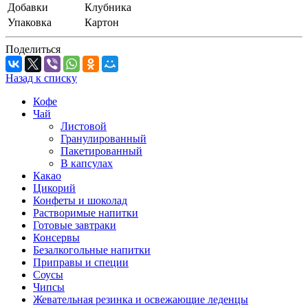
Добавки
Клубника
Упаковка
Картон
Поделиться
Назад к списку
Кофе
Чай
Листовой
Гранулированный
Пакетированный
В капсулах
Какао
Цикорий
Конфеты и шоколад
Растворимые напитки
Готовые завтраки
Консервы
Безалкогольные напитки
Приправы и специи
Соусы
Чипсы
Жевательная резинка и освежающие леденцы