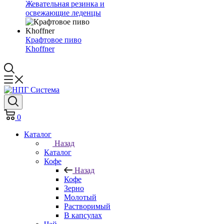
Жевательная резинка и
освежающие леденцы
Крафтовое пиво
Khoffner
0
Каталог
Назад
Каталог
Кофе
Назад
Кофе
Зерно
Молотый
Растворимый
В капсулах