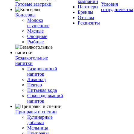
компании
Готовые завтраки
Условия
Партнеры
сотрудничества
Бренды
Консервы
Отзывы
Молоко
Реквизиты
сгущенное
Мясные
Овощные
Рыбные
Безалкогольные
напитки
Газированный
напиток
Лимонад
Нектар
Питьевая вода
Сокосодержащий
напиток
Приправы и специи
Кулинарные
добавки
Мельница
Приправы