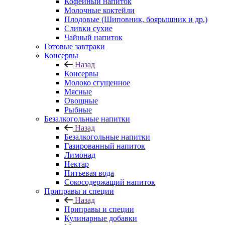
Кофейный напиток
Молочные коктейли
Плодовые (Шиповник, боярышник и др.)
Сливки сухие
Чайный напиток
Готовые завтраки
Консервы
Назад
Консервы
Молоко сгущенное
Мясные
Овощные
Рыбные
Безалкогольные напитки
Назад
Безалкогольные напитки
Газированный напиток
Лимонад
Нектар
Питьевая вода
Сокосодержащий напиток
Приправы и специи
Назад
Приправы и специи
Кулинарные добавки