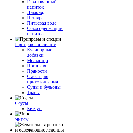
Газированный
напиток
Лимонад
Нектар
Питьевая вода
Сокосодержащий
напиток
Приправы и специи
Кулинарные
добавки
Мельница
Приправы
Пряности
Смеси для
приготовления
Супы и бульоны
Травы
Соусы
Кетчуп
Чипсы