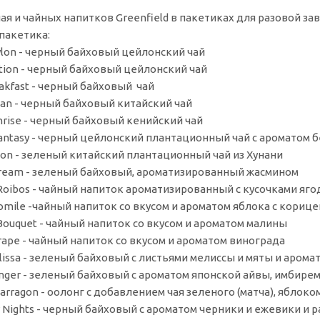
ая и чайных напитков Greenfield в пакетиках для разовой зав
 пакетика:
eylon - черный байховый цейлонский чай
dition - черный байховый цейлонский чай
reakfast - черный байховый чай
nnan - черный байховый китайский чай
unrise - черный байховый кенийский чай
y Fantasy - черный цейлонский плантационный чай с ароматом 
agon - зеленый китайский плантационный чай из Хунани
Dream - зеленый байховый, ароматизированный жасмином
y Roibos - чайный напиток ароматизированный с кусочками я
momile -чайный напиток со вкусом и ароматом яблока с корице
Bouquet - чайный напиток со вкусом и ароматом малины
Grape - чайный напиток со вкусом и ароматом винограда
elissa - зеленый байховый с листьями мелиссы и мяты и арома
Ginger - зеленый байховый с ароматом японской айвы, имбир
 Tarragon - оолонг с добавлением чая зеленого (матча), яблок
ry Nights - черный байховый с ароматом черники и ежевики 