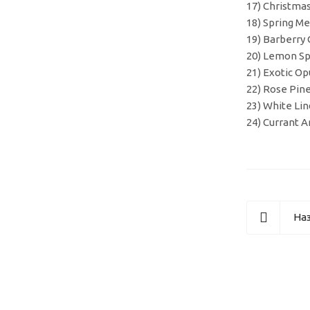
17) Christm
18) Spring 
19) Barberr
20) Lemon S
21) Exotic 
22) Rose Pi
23) White L
24) Currant 
Наз