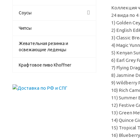
Коллекция ч
Соусы
24 вида по 4
1) Golden C
Чипсы
2) English E
3) Classic B
Жевательная резинка и
4) Magic Yu
освежающие леденцы
5) Kenyan S
6) Earl Gre
Крафтовое пиво Khoffner
7) Flying Dr
8) Jasmine 
9) Wildberr
10) Rich Ca
11) Summer 
12) Festive 
13) Green M
14) Quince 
15) Tropical
16) Blueber