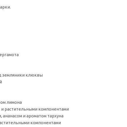
арки.
бергамота
год земляники клюквы
й
том лимона
ем и растительными компонентами
ом, ананасом и ароматом тархуна
и растительными компонентами