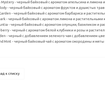
as Mystery - черный байховый с ароматом апельсина и лимон
Melody - черный байховый с ароматом фруктов и душистых тр
y Garden - черный байховый с ароматом барбариса и растите
park - черный байховый с ароматом лимона и растительными
Opuntia - черный байховый с ароматом опунции, базиликом и
neberry - черный с ароматом белой клубники и розы и расти
inden - черный с добавлением зеленого чая с добавлением цв
And Mint - черный байховый чай с ароматом смородины и мяты
ад к списку