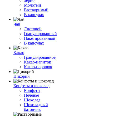
Зерно
Молотый
Растворимый
В капсулах
Чай
Листовой
Гранулированный
Пакетированный
В капсулах
Какао
Гранулированное
Какао-напиток
Какао-порошок
Цикорий
Конфеты и шоколад
Конфеты
Печенье
Шоколад
Шоколадный
батончик