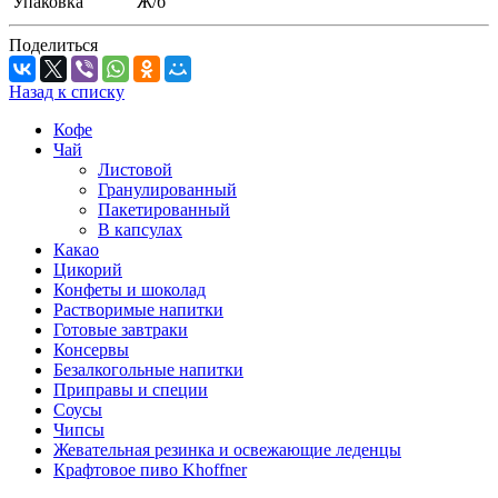
Упаковка
Ж/б
Поделиться
Назад к списку
Кофе
Чай
Листовой
Гранулированный
Пакетированный
В капсулах
Какао
Цикорий
Конфеты и шоколад
Растворимые напитки
Готовые завтраки
Консервы
Безалкогольные напитки
Приправы и специи
Соусы
Чипсы
Жевательная резинка и освежающие леденцы
Крафтовое пиво Khoffner