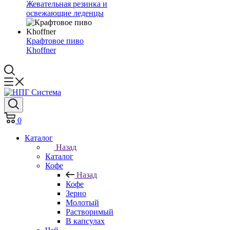
Жевательная резинка и
освежающие леденцы
Крафтовое пиво
Khoffner
0
Каталог
Назад
Каталог
Кофе
Назад
Кофе
Зерно
Молотый
Растворимый
В капсулах