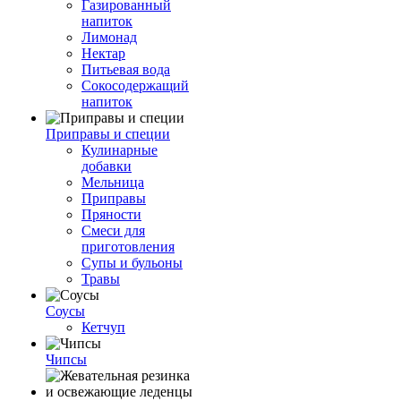
Газированный
напиток
Лимонад
Нектар
Питьевая вода
Сокосодержащий
напиток
Приправы и специи
Кулинарные
добавки
Мельница
Приправы
Пряности
Смеси для
приготовления
Супы и бульоны
Травы
Соусы
Кетчуп
Чипсы