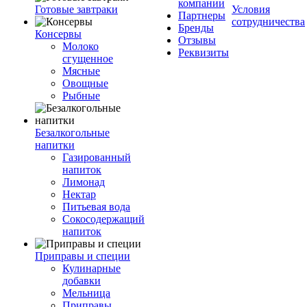
компании
Готовые завтраки
Условия
Партнеры
сотрудничества
Бренды
Консервы
Отзывы
Молоко
Реквизиты
сгущенное
Мясные
Овощные
Рыбные
Безалкогольные
напитки
Газированный
напиток
Лимонад
Нектар
Питьевая вода
Сокосодержащий
напиток
Приправы и специи
Кулинарные
добавки
Мельница
Приправы