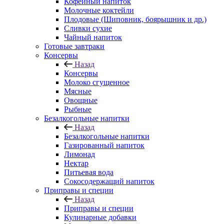
Кофейный напиток
Молочные коктейли
Плодовые (Шиповник, боярышник и др.)
Сливки сухие
Чайный напиток
Готовые завтраки
Консервы
Назад
Консервы
Молоко сгущенное
Мясные
Овощные
Рыбные
Безалкогольные напитки
Назад
Безалкогольные напитки
Газированный напиток
Лимонад
Нектар
Питьевая вода
Сокосодержащий напиток
Приправы и специи
Назад
Приправы и специи
Кулинарные добавки