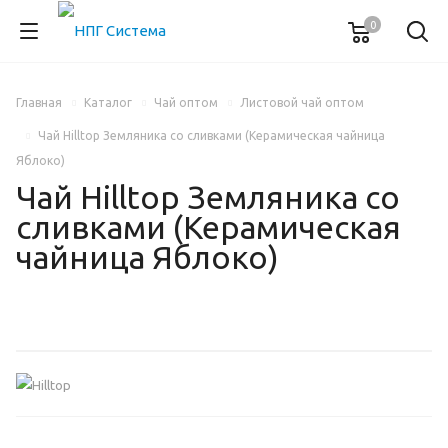
0
Главная
Каталог
Чай оптом
Листовой чай оптом
Чай Hilltop Земляника со сливками (Керамическая чайница
Яблоко)
Чай Hilltop Земляника со
сливками (Керамическая
чайница Яблоко)