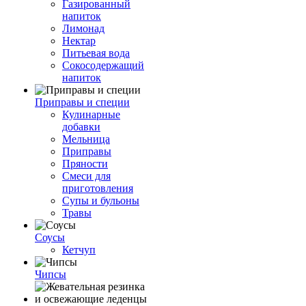
Газированный
напиток
Лимонад
Нектар
Питьевая вода
Сокосодержащий
напиток
Приправы и специи
Кулинарные
добавки
Мельница
Приправы
Пряности
Смеси для
приготовления
Супы и бульоны
Травы
Соусы
Кетчуп
Чипсы