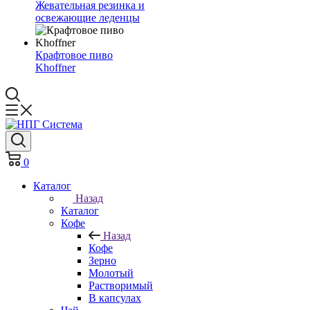
Жевательная резинка и
освежающие леденцы
Крафтовое пиво
Khoffner
0
Каталог
Назад
Каталог
Кофе
Назад
Кофе
Зерно
Молотый
Растворимый
В капсулах