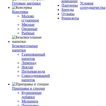
компании
Готовые завтраки
Условия
Партнеры
сотрудничества
Бренды
Консервы
Отзывы
Молоко
Реквизиты
сгущенное
Мясные
Овощные
Рыбные
Безалкогольные
напитки
Газированный
напиток
Лимонад
Нектар
Питьевая вода
Сокосодержащий
напиток
Приправы и специи
Кулинарные
добавки
Мельница
Приправы