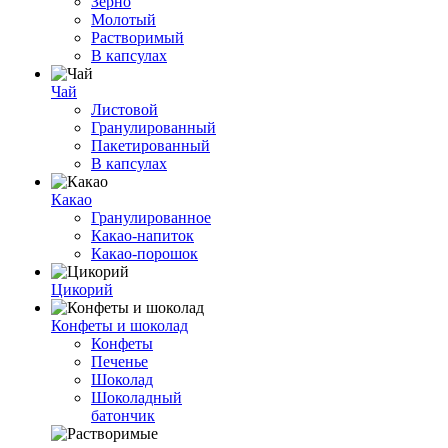
Зерно
Молотый
Растворимый
В капсулах
Чай
Листовой
Гранулированный
Пакетированный
В капсулах
Какао
Гранулированное
Какао-напиток
Какао-порошок
Цикорий
Конфеты и шоколад
Конфеты
Печенье
Шоколад
Шоколадный
батончик