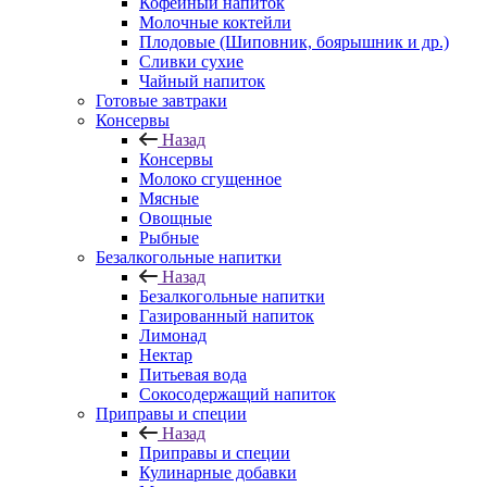
Кофейный напиток
Молочные коктейли
Плодовые (Шиповник, боярышник и др.)
Сливки сухие
Чайный напиток
Готовые завтраки
Консервы
Назад
Консервы
Молоко сгущенное
Мясные
Овощные
Рыбные
Безалкогольные напитки
Назад
Безалкогольные напитки
Газированный напиток
Лимонад
Нектар
Питьевая вода
Сокосодержащий напиток
Приправы и специи
Назад
Приправы и специи
Кулинарные добавки