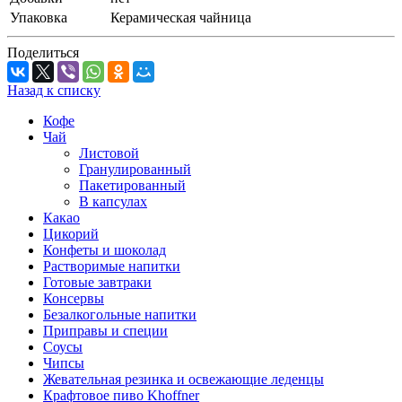
Упаковка
Керамическая чайница
Поделиться
Назад к списку
Кофе
Чай
Листовой
Гранулированный
Пакетированный
В капсулах
Какао
Цикорий
Конфеты и шоколад
Растворимые напитки
Готовые завтраки
Консервы
Безалкогольные напитки
Приправы и специи
Соусы
Чипсы
Жевательная резинка и освежающие леденцы
Крафтовое пиво Khoffner