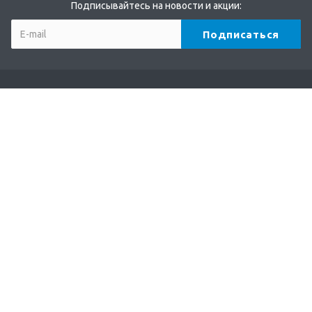
Подписывайтесь на новости и акции:
Компания
О компании
Партнеры
Бренды
Отзывы
Реквизиты
Каталог
Кофе
Чай
Какао