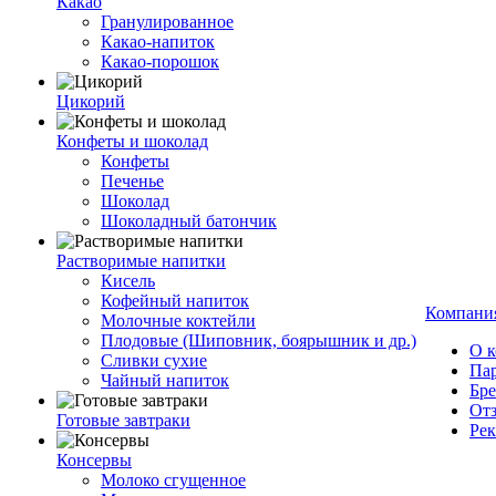
Какао
Гранулированное
Какао-напиток
Какао-порошок
Цикорий
Конфеты и шоколад
Конфеты
Печенье
Шоколад
Шоколадный батончик
Растворимые напитки
Кисель
Кофейный напиток
Компани
Молочные коктейли
Плодовые (Шиповник, боярышник и др.)
О 
Сливки сухие
Па
Чайный напиток
Бр
От
Готовые завтраки
Ре
Консервы
Молоко сгущенное