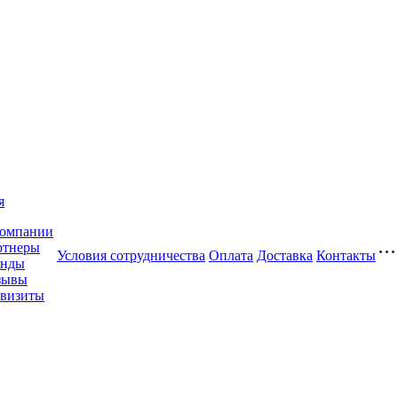
я
компании
ртнеры
Условия сотрудничества
Оплата
Доставка
Контакты
енды
зывы
квизиты