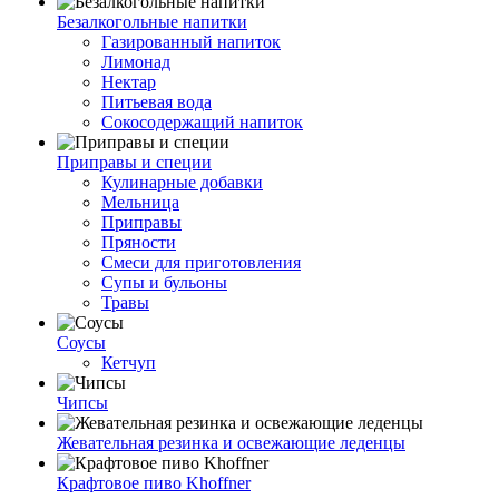
Безалкогольные напитки
Газированный напиток
Лимонад
Нектар
Питьевая вода
Сокосодержащий напиток
Приправы и специи
Кулинарные добавки
Мельница
Приправы
Пряности
Смеси для приготовления
Супы и бульоны
Травы
Соусы
Кетчуп
Чипсы
Жевательная резинка и освежающие леденцы
Крафтовое пиво Khoffner