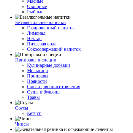
Мясные
Овощные
Рыбные
Безалкогольные напитки
Газированный напиток
Лимонад
Нектар
Питьевая вода
Сокосодержащий напиток
Приправы и специи
Кулинарные добавки
Мельница
Приправы
Пряности
Смеси для приготовления
Супы и бульоны
Травы
Соусы
Кетчуп
Чипсы