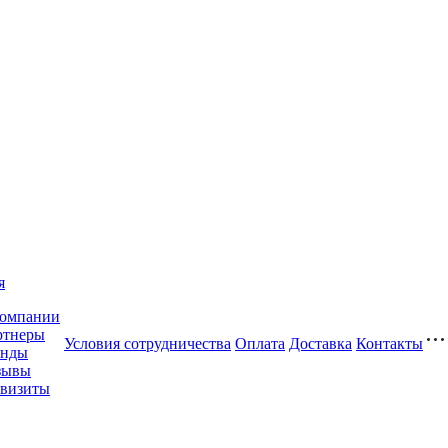
я
компании
ртнеры
Условия сотрудничества
Оплата
Доставка
Контакты
енды
зывы
квизиты