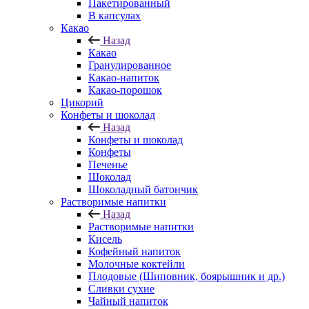
Пакетированный
В капсулах
Какао
Назад
Какао
Гранулированное
Какао-напиток
Какао-порошок
Цикорий
Конфеты и шоколад
Назад
Конфеты и шоколад
Конфеты
Печенье
Шоколад
Шоколадный батончик
Растворимые напитки
Назад
Растворимые напитки
Кисель
Кофейный напиток
Молочные коктейли
Плодовые (Шиповник, боярышник и др.)
Сливки сухие
Чайный напиток