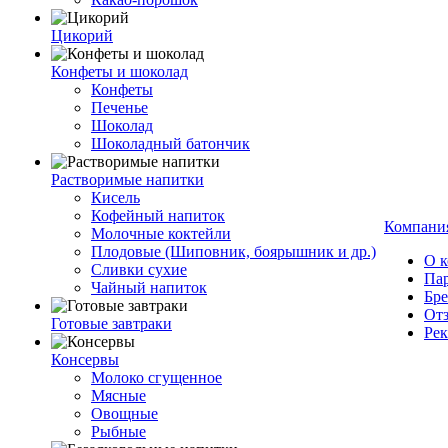
Цикорий
Конфеты и шоколад
Конфеты
Печенье
Шоколад
Шоколадный батончик
Растворимые напитки
Кисель
Кофейный напиток
Компани
Молочные коктейли
Плодовые (Шиповник, боярышник и др.)
О 
Сливки сухие
Па
Чайный напиток
Бр
От
Готовые завтраки
Ре
Консервы
Молоко сгущенное
Мясные
Овощные
Рыбные