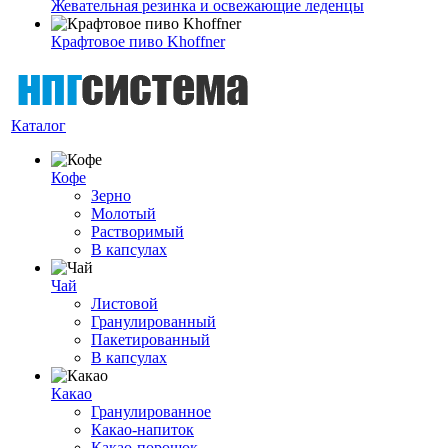
Жевательная резинка и освежающие леденцы
Крафтовое пиво Khoffner
Каталог
Кофе
Зерно
Молотый
Растворимый
В капсулах
Чай
Листовой
Гранулированный
Пакетированный
В капсулах
Какао
Гранулированное
Какао-напиток
Какао-порошок