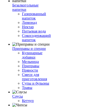
Безалкогольные
напитки
Газированный
напиток
Лимонад
Нектар
Питьевая вода
Сокосодержащий
напиток
Приправы и специи
Кулинарные
добавки
Мельница
Приправы
Пряности
Смеси для
приготовления
Супы и бульоны
Травы
Соусы
Кетчуп