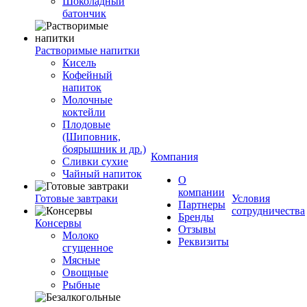
Шоколадный
батончик
Растворимые напитки
Кисель
Кофейный
напиток
Молочные
коктейли
Плодовые
(Шиповник,
боярышник и др.)
Компания
Сливки сухие
Чайный напиток
О
компании
Готовые завтраки
Условия
Партнеры
сотрудничества
Бренды
Консервы
Отзывы
Молоко
Реквизиты
сгущенное
Мясные
Овощные
Рыбные