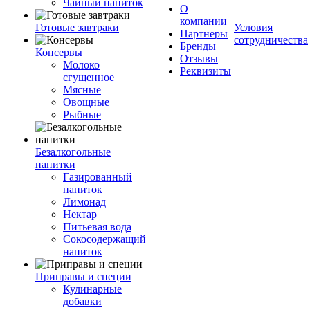
Чайный напиток
О
компании
Готовые завтраки
Условия
Партнеры
сотрудничества
Бренды
Консервы
Отзывы
Молоко
Реквизиты
сгущенное
Мясные
Овощные
Рыбные
Безалкогольные
напитки
Газированный
напиток
Лимонад
Нектар
Питьевая вода
Сокосодержащий
напиток
Приправы и специи
Кулинарные
добавки