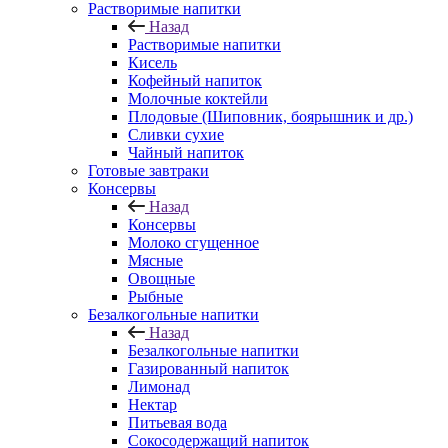
Растворимые напитки
Назад
Растворимые напитки
Кисель
Кофейный напиток
Молочные коктейли
Плодовые (Шиповник, боярышник и др.)
Сливки сухие
Чайный напиток
Готовые завтраки
Консервы
Назад
Консервы
Молоко сгущенное
Мясные
Овощные
Рыбные
Безалкогольные напитки
Назад
Безалкогольные напитки
Газированный напиток
Лимонад
Нектар
Питьевая вода
Сокосодержащий напиток