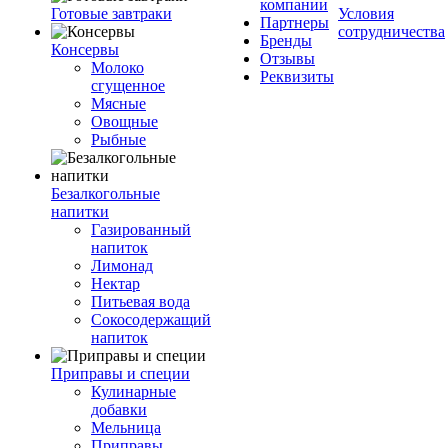
компании
Готовые завтраки
Условия
Партнеры
сотрудничества
Бренды
Консервы
Отзывы
Молоко
Реквизиты
сгущенное
Мясные
Овощные
Рыбные
Безалкогольные
напитки
Газированный
напиток
Лимонад
Нектар
Питьевая вода
Сокосодержащий
напиток
Приправы и специи
Кулинарные
добавки
Мельница
Приправы