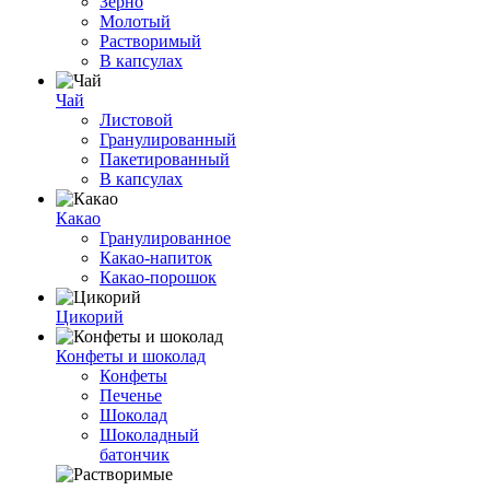
Зерно
Молотый
Растворимый
В капсулах
Чай
Листовой
Гранулированный
Пакетированный
В капсулах
Какао
Гранулированное
Какао-напиток
Какао-порошок
Цикорий
Конфеты и шоколад
Конфеты
Печенье
Шоколад
Шоколадный
батончик