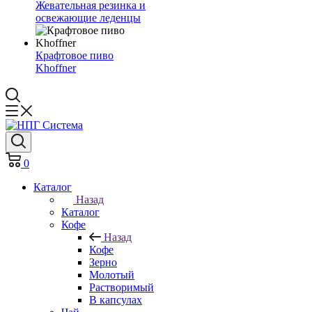
Жевательная резинка и
освежающие леденцы
Крафтовое пиво
Khoffner
0
Каталог
Назад
Каталог
Кофе
Назад
Кофе
Зерно
Молотый
Растворимый
В капсулах