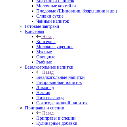
Кофейный напиток
Молочные коктейли
Плодовые (Шиповник, боярышник и др.)
Сливки сухие
Чайный напиток
Готовые завтраки
Консервы
Назад
Консервы
Молоко сгущенное
Мясные
Овощные
Рыбные
Безалкогольные напитки
Назад
Безалкогольные напитки
Газированный напиток
Лимонад
Нектар
Питьевая вода
Сокосодержащий напиток
Приправы и специи
Назад
Приправы и специи
Кулинарные добавки