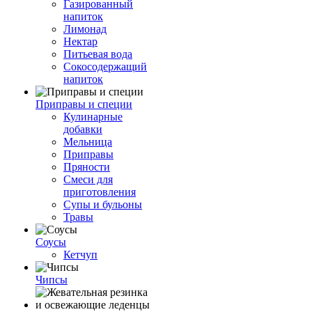
Газированный
напиток
Лимонад
Нектар
Питьевая вода
Сокосодержащий
напиток
Приправы и специи
Кулинарные
добавки
Мельница
Приправы
Пряности
Смеси для
приготовления
Супы и бульоны
Травы
Соусы
Кетчуп
Чипсы