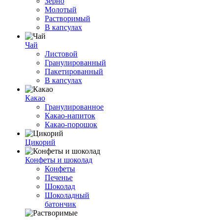
Зерно
Молотый
Растворимый
В капсулах
Чай
Листовой
Гранулированный
Пакетированный
В капсулах
Какао
Гранулированное
Какао-напиток
Какао-порошок
Цикорий
Конфеты и шоколад
Конфеты
Печенье
Шоколад
Шоколадный
батончик