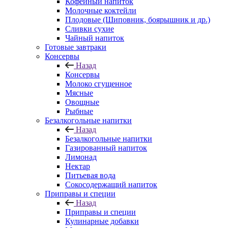
Кофейный напиток
Молочные коктейли
Плодовые (Шиповник, боярышник и др.)
Сливки сухие
Чайный напиток
Готовые завтраки
Консервы
Назад
Консервы
Молоко сгущенное
Мясные
Овощные
Рыбные
Безалкогольные напитки
Назад
Безалкогольные напитки
Газированный напиток
Лимонад
Нектар
Питьевая вода
Сокосодержащий напиток
Приправы и специи
Назад
Приправы и специи
Кулинарные добавки