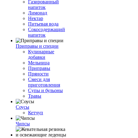
Газированный
напиток
Лимонад
Нектар
Питьевая вода
Сокосодержащий
напиток
Приправы и специи
Кулинарные
добавки
Мельница
Приправы
Пряности
Смеси для
приготовления
Супы и бульоны
Травы
Соусы
Кетчуп
Чипсы