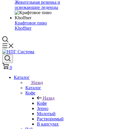
Жевательная резинка и
освежающие леденцы
Крафтовое пиво
Khoffner
0
Каталог
Назад
Каталог
Кофе
Назад
Кофе
Зерно
Молотый
Растворимый
В капсулах