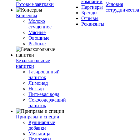
компании
Готовые завтраки
Условия
Партнеры
сотрудничества
Бренды
Консервы
Отзывы
Молоко
Реквизиты
сгущенное
Мясные
Овощные
Рыбные
Безалкогольные
напитки
Газированный
напиток
Лимонад
Нектар
Питьевая вода
Сокосодержащий
напиток
Приправы и специи
Кулинарные
добавки
Мельница
Приправы