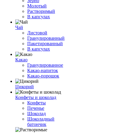
Зерно
Молотый
Растворимый
В капсулах
Чай
Листовой
Гранулированный
Пакетированный
В капсулах
Какао
Гранулированное
Какао-напиток
Какао-порошок
Цикорий
Конфеты и шоколад
Конфеты
Печенье
Шоколад
Шоколадный
батончик