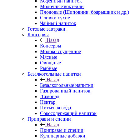
Кофейный напиток
Молочные коктейли
Плодовые (Шиповник, боярышник и др.)
Сливки сухие
Чайный напиток
Готовые завтраки
Консервы
Назад
Консервы
Молоко сгущенное
Мясные
Овощные
Рыбные
Безалкогольные напитки
Назад
Безалкогольные напитки
Газированный напиток
Лимонад
Нектар
Питьевая вода
Сокосодержащий напиток
Приправы и специи
Назад
Приправы и специи
Кулинарные добавки