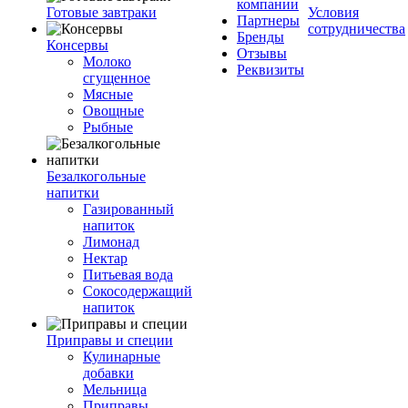
компании
Готовые завтраки
Условия
Партнеры
сотрудничества
Бренды
Консервы
Отзывы
Молоко
Реквизиты
сгущенное
Мясные
Овощные
Рыбные
Безалкогольные
напитки
Газированный
напиток
Лимонад
Нектар
Питьевая вода
Сокосодержащий
напиток
Приправы и специи
Кулинарные
добавки
Мельница
Приправы