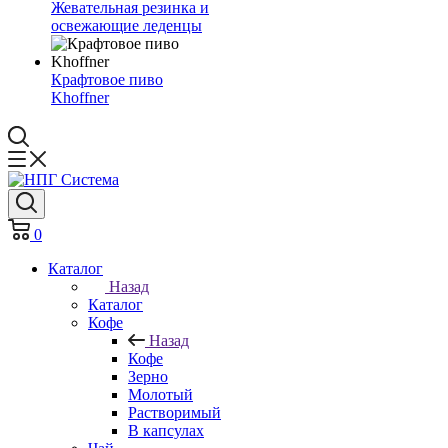
Жевательная резинка и
освежающие леденцы
Крафтовое пиво
Khoffner
0
Каталог
Назад
Каталог
Кофе
Назад
Кофе
Зерно
Молотый
Растворимый
В капсулах