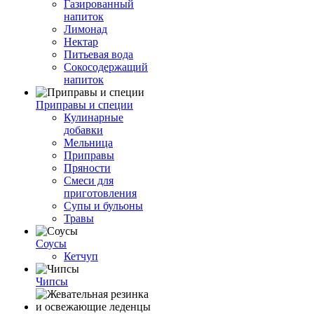
Газированный
напиток
Лимонад
Нектар
Питьевая вода
Сокосодержащий
напиток
Приправы и специи
Кулинарные
добавки
Мельница
Приправы
Пряности
Смеси для
приготовления
Супы и бульоны
Травы
Соусы
Кетчуп
Чипсы