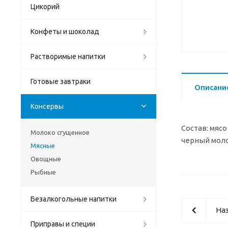
Цикорий
Конфеты и шоколад
Растворимые напитки
Готовые завтраки
Описани
Консервы
Состав: мяс
Молоко сгущенное
черный моло
Мясные
Овощные
Рыбные
Безалкогольные напитки
Наз
Приправы и специи