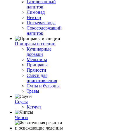
Газированный
напиток
Лимонад
Нектар
Питьевая вода
Сокосодержащий
напиток
Приправы и специи
Кулинарные
добавки
Мельница
Приправы
Пряности
Смеси для
приготовления
Супы и бульоны
Травы
Соусы
Кетчуп
Чипсы