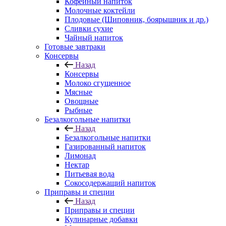
Кофейный напиток
Молочные коктейли
Плодовые (Шиповник, боярышник и др.)
Сливки сухие
Чайный напиток
Готовые завтраки
Консервы
Назад
Консервы
Молоко сгущенное
Мясные
Овощные
Рыбные
Безалкогольные напитки
Назад
Безалкогольные напитки
Газированный напиток
Лимонад
Нектар
Питьевая вода
Сокосодержащий напиток
Приправы и специи
Назад
Приправы и специи
Кулинарные добавки