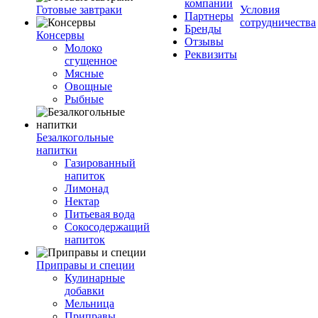
компании
Готовые завтраки
Условия
Партнеры
сотрудничества
Бренды
Консервы
Отзывы
Молоко
Реквизиты
сгущенное
Мясные
Овощные
Рыбные
Безалкогольные
напитки
Газированный
напиток
Лимонад
Нектар
Питьевая вода
Сокосодержащий
напиток
Приправы и специи
Кулинарные
добавки
Мельница
Приправы