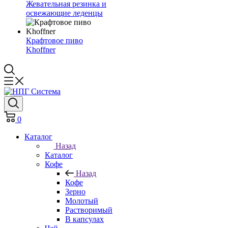
Жевательная резинка и
освежающие леденцы
Крафтовое пиво
Khoffner
0
Каталог
Назад
Каталог
Кофе
Назад
Кофе
Зерно
Молотый
Растворимый
В капсулах