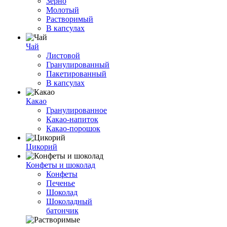
Зерно
Молотый
Растворимый
В капсулах
Чай
Листовой
Гранулированный
Пакетированный
В капсулах
Какао
Гранулированное
Какао-напиток
Какао-порошок
Цикорий
Конфеты и шоколад
Конфеты
Печенье
Шоколад
Шоколадный
батончик