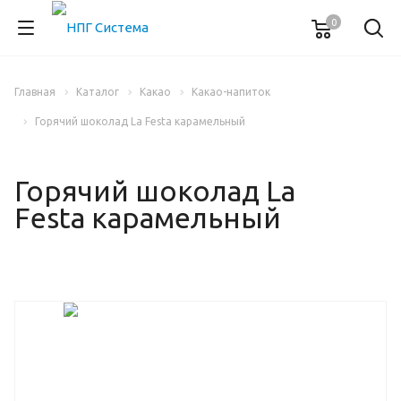
0
Главная
Каталог
Какао
Какао-напиток
Горячий шоколад La Festa карамельный
Горячий шоколад La
Festa карамельный